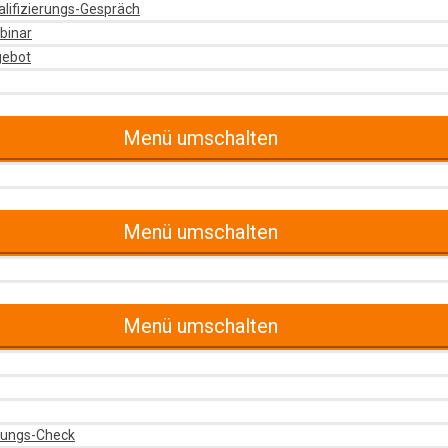
alifizierungs-Gespräch
binar
gebot
Menü umschalten
Menü umschalten
Menü umschalten
rungs-Check