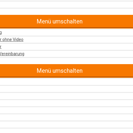
Menü umschalten
g
r ohne Video
r
Vereinbarung
Menü umschalten