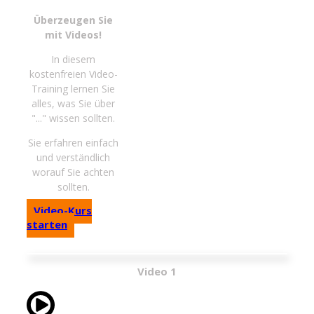
Überzeugen Sie
mit Videos!
In diesem
kostenfreien Video-
Training lernen Sie
alles, was Sie über
"..." wissen sollten.
Sie erfahren einfach
und verständlich
worauf Sie achten
sollten.
Video-Kurs
starten
Video 1