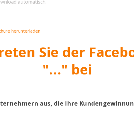
ownload automatisch.
chüre herunterladen
 Treten Sie der Face
"..." bei
Unternehmern aus,
die ​Ihre Kundengewinnu
ppe
mittelständische