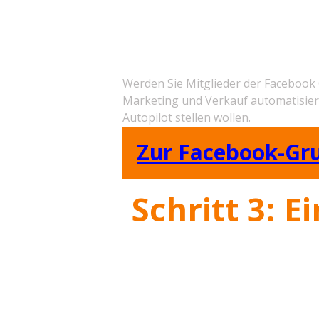
Unternehmen
​Hier klicken und
der Gruppe beitret
​Werden Sie Mitglieder der ​Facebook
Marketing und Verkauf automatisie
Autopilot stellen wollen.
Zur Facebook-Gr
Schritt 3: ​