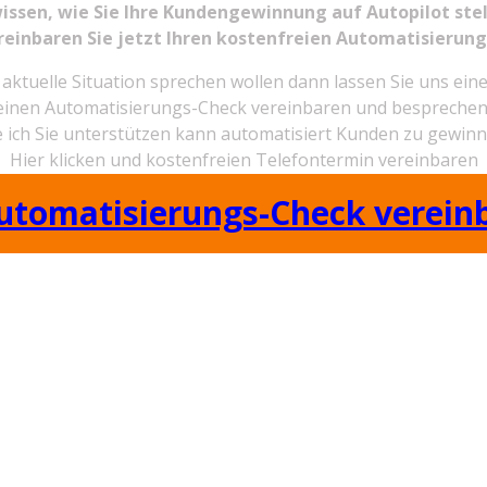
wissen, wie Sie Ihre Kundengewinnung auf Autopilot ste
reinbaren Sie jetzt Ihren kostenfreien Automatisierung
re aktuelle Situation sprechen wollen ​dann lassen Sie uns ei
einen Automatisierungs-Check vereinbaren und besprechen
e ich Sie unterstützen kann automatisiert Kunden zu gewinn
Hier klicken und kostenfreien Telefontermin vereinbaren
utomatisierungs-Check verein