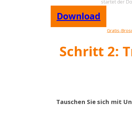
startet der D
Download
Gratis-Bros
Schritt 2:
Tauschen Sie sich mit ​
​Neue Facebook-Gru
Automatisierte Kundengewinng für 