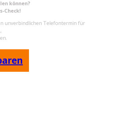
llen können?
s-Check!
nen unverbindlichen Telefontermin für
,
en.
baren